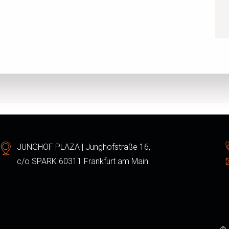
JUNGHOF PLAZA | Junghofstraße 16,
c/o SPARK 60311 Frankfurt am Main